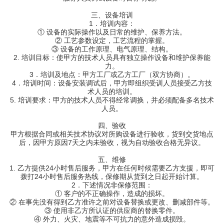
三、设备培训
1．培训内容：
① 设备的实际操作以及日常的维护、保养方法。
② 工艺参数设定，工艺流程的掌握。
③ 设备的工作原理、电气原理、结构。
2. 培训目标：使甲方的技术人员具有独立操作设备和维护保养能
力。
3．培训及地点：甲方工厂或乙方工厂（双方协商）。
4．培训时间：设备安装调试后，甲方即组织受训人员接受乙方技
术人员的培训。
5. 培训要求：甲方的技术人员不得经常调换，并必须配备多名技术
人员。
四、验收
甲方根据合同或相关技术协议对所购设备进行验收，货到交货地点
后，因甲方原因7天之内未验收，视为自动验收合格无异议。
五、维修
1. 乙方提供24小时售后服务，甲方在任何时候需要乙方支援，即可
拨打24小时售后服务热线，保修期从货到之日起开始计算。
2．下述情况非保修范围：
① 客户的不正确操作，造成的损坏。
② 在事先没有得到乙方准许之前对设备替换或更改、删减部件等。
③ 使用非乙方所认证的供应商的替换零件。
④ 外力、火灾、地震等不可抗力的意外造成损毁。