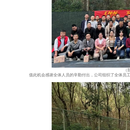
（
值此机会感谢全体人员的辛勤付出，公司组织了全体员工