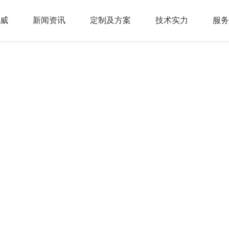
威
新闻资讯
定制及方案
技术实力
服务