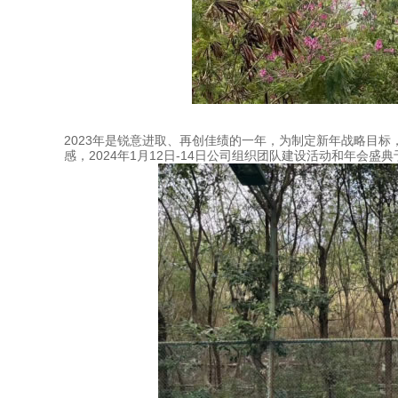
2023年是锐意进取、再创佳绩的一年，为制定新年战略目
感，2024年1月12日-14日公司组织团队建设活动和年会