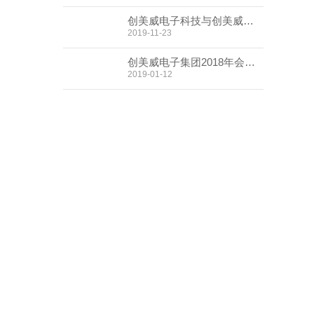
创美威电子科技与创美威节能设备在龙门县联合组织户外文化建设
2019-11-23
创美威电子集团2018年会暨2019迎新晚会
2019-01-12