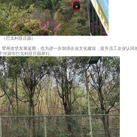
（巴戈利亚庄园）
标，擘画攻坚发展蓝图，也为进一步加强企业文化建设，提升员工企业认同
盛典于河源市巴戈利亚庄园举行。